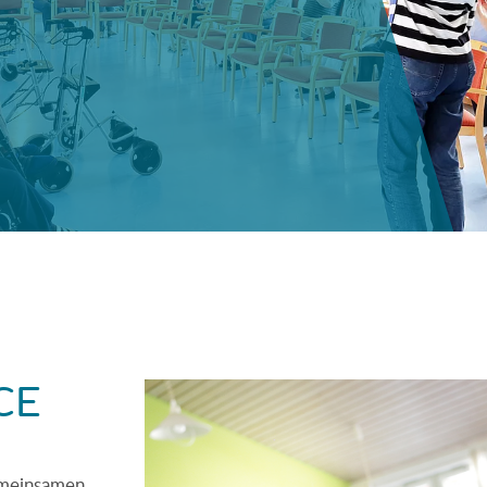
CE
emeinsamen