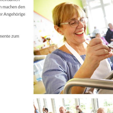
en machen den
der Angehörige
umente zum